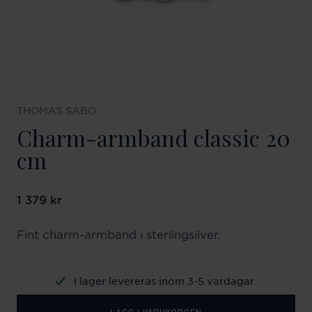
THOMAS SABO
Charm-armband classic 20
cm
Pris
1 379 kr
:
1 379 kr
Fint charm-armband i sterlingsilver.
I lager levereras inom 3-5 vardagar
LÄGG I VARUKORGEN