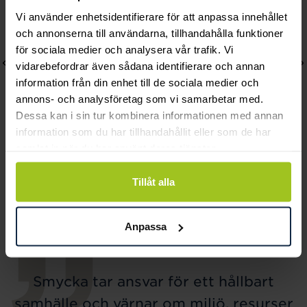
Vi använder enhetsidentifierare för att anpassa innehållet
och annonserna till användarna, tillhandahålla funktioner
för sociala medier och analysera vår trafik. Vi
vidarebefordrar även sådana identifierare och annan
information från din enhet till de sociala medier och
annons- och analysföretag som vi samarbetar med.
Dessa kan i sin tur kombinera informationen med annan
information som du har tillhandahållit eller som de har
samlat in när du har använt deras tjänster.
Thomas Sabo
Thomas Sabo
Charm-armband classic
Charm-hängsmycke
Tillåt alla
large
Hundtass
Pris
929 kr
:
929 kr
Pris
799 kr
:
799 kr
Anpassa
Smycka tar ansvar för ett hållbart
samhälle och värnar om miljö, resurser