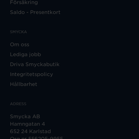
Försäkring
Saldo - Presentkort
SMYCKA
Om oss
Lediga jobb
Driva Smyckabutik
Integritetspolicy
Hållbarhet
ADRESS
Smycka AB
Hamngatan 4
652 24 Karlstad
Org nr 556205-9955