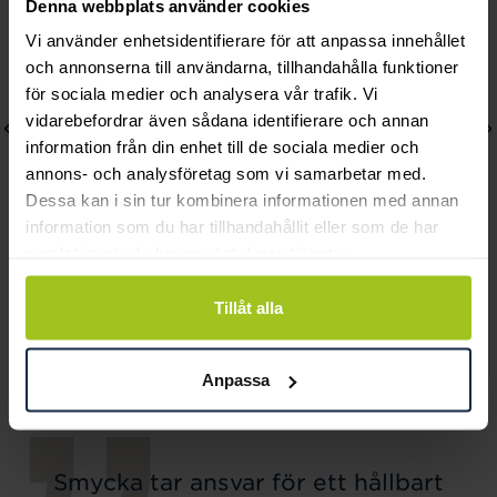
Denna webbplats använder cookies
Vi använder enhetsidentifierare för att anpassa innehållet
och annonserna till användarna, tillhandahålla funktioner
för sociala medier och analysera vår trafik. Vi
vidarebefordrar även sådana identifierare och annan
information från din enhet till de sociala medier och
annons- och analysföretag som vi samarbetar med.
Dessa kan i sin tur kombinera informationen med annan
information som du har tillhandahållit eller som de har
samlat in när du har använt deras tjänster.
Thomas Sabo
Thomas Sabo
Tillåt alla
Charm-hängsmycke
Charm-armband 15,5 cm
klöverblad guldpläterad
Pris
399 kr
:
399 kr
Pris
459 kr
:
459 kr
Anpassa
Smycka tar ansvar för ett hållbart