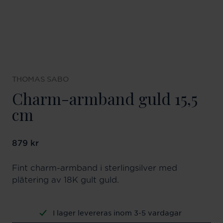
THOMAS SABO
Charm-armband guld 15,5
cm
Pris
879 kr
:
879 kr
Fint charm-armband i sterlingsilver med
plätering av 18K gult guld.
I lager levereras inom 3-5 vardagar