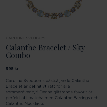
CAROLINE SVEDBOM
Calanthe Bracelet / Sky
Combo
Pris
995 kr
:
995 kr
Caroline Svedboms bästsäljande Calanthe
Bracelet är definitivt rätt för alla
sommaräventyr! Denna glittrande favorit är
perfekt att matcha med Calanthe Earrings och
Calanthe Necklace.