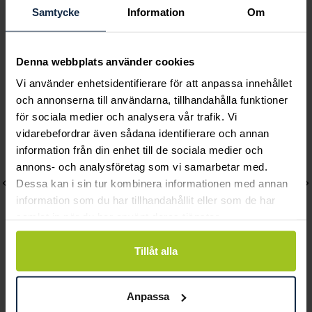
Samtycke
Information
Om
Andra köpte också
Denna webbplats använder cookies
Vi använder enhetsidentifierare för att anpassa innehållet
och annonserna till användarna, tillhandahålla funktioner
för sociala medier och analysera vår trafik. Vi
vidarebefordrar även sådana identifierare och annan
information från din enhet till de sociala medier och
annons- och analysföretag som vi samarbetar med.
Dessa kan i sin tur kombinera informationen med annan
information som du har tillhandahållit eller som de har
samlat in när du har använt deras tjänster.
Tillåt alla
Caroline Svedbom
Caroline Svedbom
Calanthe Bracelet /
Siri Bracelet / Pastel
Anpassa