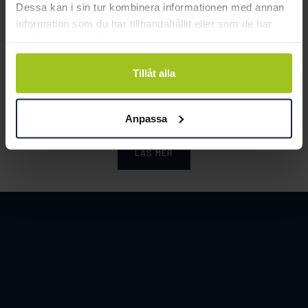
Dessa kan i sin tur kombinera informationen med annan
information som du har tillhandahållit eller som de har
samlat in när du har använt deras tjänster.
Smycka tar ansvar för ett hållbart
Tillåt alla
samhälle och värnar om miljö, resurser
och människor.
Anpassa
LÄS MER