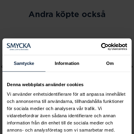
Andra köpte också
Samtycke
Information
Om
Denna webbplats använder cookies
Vi använder enhetsidentifierare för att anpassa innehållet
och annonserna till användarna, tillhandahålla funktioner
för sociala medier och analysera vår trafik. Vi
Lily and Rose
Mockberg
vidarebefordrar även sådana identifierare och annan
Emily pearl bracelet -
Ines Earring
information från din enhet till de sociala medier och
Ivory
Pris
499 kr
:
499 kr
annons- och analysföretag som vi samarbetar med.
Pris
349 kr
:
349 kr