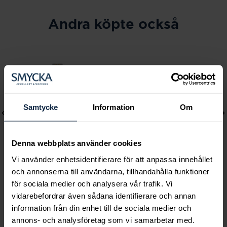
Andra köpte också
Samtycke
Information
Om
Denna webbplats använder cookies
Vi använder enhetsidentifierare för att anpassa innehållet
och annonserna till användarna, tillhandahålla funktioner
för sociala medier och analysera vår trafik. Vi
Mockberg
Lily and Rose
vidarebefordrar även sådana identifierare och annan
Royal Watch 28 mm
Emily pearl bracelet -
information från din enhet till de sociala medier och
Pris
2 399 kr
:
2 399 kr
Ivory
annons- och analysföretag som vi samarbetar med.
Pris
349 kr
:
349 kr