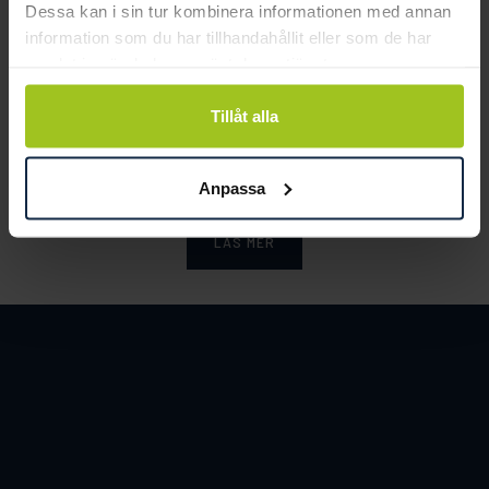
Dessa kan i sin tur kombinera informationen med annan
information som du har tillhandahållit eller som de har
samlat in när du har använt deras tjänster.
Smycka tar ansvar för ett hållbart
Tillåt alla
samhälle och värnar om miljö, resurser
och människor.
Anpassa
LÄS MER