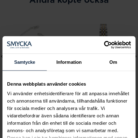
Samtycke
Information
Om
Denna webbplats använder cookies
Vi använder enhetsidentifierare för att anpassa innehållet
Lily and Rose
Mockberg
och annonserna till användarna, tillhandahålla funktioner
Emily pearl bracelet -
Royal Watch 28 mm
för sociala medier och analysera vår trafik. Vi
Ivory
Pris
2 399 kr
:
2 399 kr
vidarebefordrar även sådana identifierare och annan
Pris
349 kr
:
349 kr
information från din enhet till de sociala medier och
annons- och analysföretag som vi samarbetar med.
Dessa kan i sin tur kombinera informationen med annan