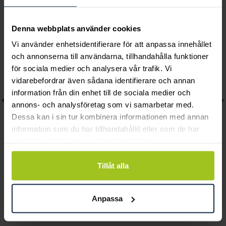
Andra köpte också
Denna webbplats använder cookies
Vi använder enhetsidentifierare för att anpassa innehållet
och annonserna till användarna, tillhandahålla funktioner
för sociala medier och analysera vår trafik. Vi
vidarebefordrar även sådana identifierare och annan
information från din enhet till de sociala medier och
annons- och analysföretag som vi samarbetar med.
Dessa kan i sin tur kombinera informationen med annan
information som du har tillhandahållit eller som de har
samlat in när du har använt deras tjänster.
Tillåt alla
Coeur De Lion
Coeur De Lion
GeoCUBE necklace
GeoCUBE Earrings blue-
multicolour rainbow
green
Anpassa
Pris
1 995 kr
:
1 995 kr
Pris
699 kr
:
699 kr