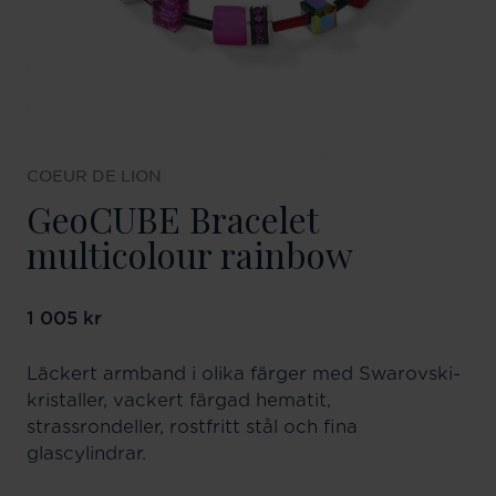
COEUR DE LION
GeoCUBE Bracelet
multicolour rainbow
Pris
1 005 kr
:
1 005 kr
Läckert armband i olika färger med Swarovski-
kristaller, vackert färgad hematit,
strassrondeller, rostfritt stål och fina
glascylindrar.