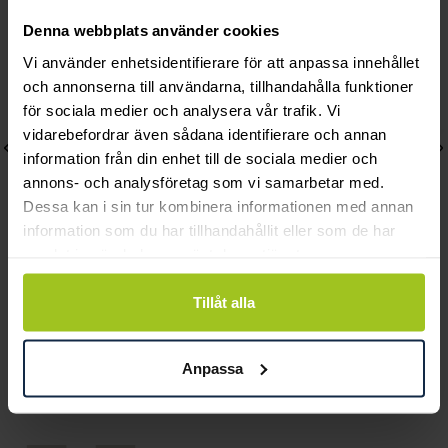
Denna webbplats använder cookies
Vi använder enhetsidentifierare för att anpassa innehållet
och annonserna till användarna, tillhandahålla funktioner
för sociala medier och analysera vår trafik. Vi
vidarebefordrar även sådana identifierare och annan
information från din enhet till de sociala medier och
annons- och analysföretag som vi samarbetar med.
Dessa kan i sin tur kombinera informationen med annan
information som du har tillhandahållit eller som de har
samlat in när du har använt deras tjänster.
Coeur De Lion
Coeur De Lion
Tillåt alla
Bracelet Black-Crystal
COEUR DE LION
Pris
1 048 kr
:
1 048 kr
BRACELET
Pris
1 048 kr
:
1 048 kr
Anpassa