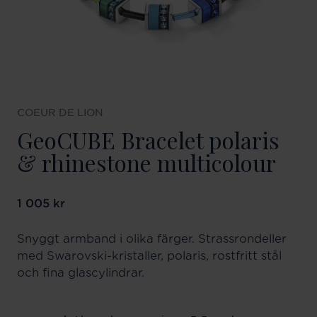
COEUR DE LION
GeoCUBE Bracelet polaris
& rhinestone multicolour
Pris
1 005 kr
:
1 005 kr
Snyggt armband i olika färger. Strassrondeller
med Swarovski-kristaller, polaris, rostfritt stål
och fina glascylindrar.