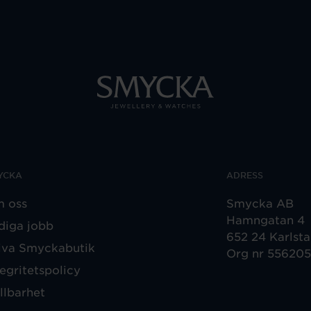
YCKA
ADRESS
 oss
Smycka AB
Hamngatan 4
diga jobb
652 24 Karlst
iva Smyckabutik
Org nr 55620
tegritetspolicy
llbarhet