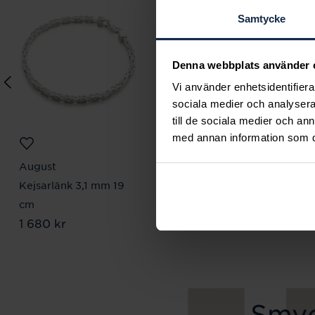
Samtycke
Denna webbplats använder 
Vi använder enhetsidentifierar
sociala medier och analysera 
till de sociala medier och a
med annan information som du 
August
August
Kejsarlänk 3,1 mm 19
Pansarlänk 6,5 mm 19
cm
cm
Pris
1 680 kr
:
1 680 kr
Pris
2 250 kr
:
2 250 kr
Smyc