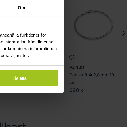
Om
andahålla funktioner för
n information från din enhet
 tur kombinera informationen
deras tjänster.
August
August
Ankarlänk 3,7 mm 45
Pansarlänk 2,8 mm 19
Tillåt alla
cm
cm
Pris
2 210 kr
:
2 210 kr
Pris
690 kr
:
690 kr
lbart