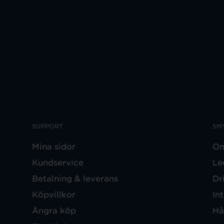
SUPPORT
SM
Mina sidor
Om
Kundservice
Le
Betalning & leverans
Dr
Köpvillkor
In
Ångra köp
Hå