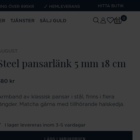
HITTA BUTIK
ING ÖVER 695KR
HEMLEVERANS
0
ER
TJÄNSTER
SÄLJ GULD
AUGUST
Steel pansarlänk 5 mm 18 cm
ris
380 kr
:
380 kr
rmband av klassisk pansar i stål, finns i flera
längder. Matcha gärna med tillhörande halskedja.
I lager levereras inom 3-5 vardagar
LÄGG I VARUKORGEN