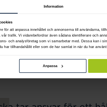
Information
cookies
e för att anpassa innehållet och annonserna till användarna, tillh
vår trafik. Vi vidarebefordrar även sådana identifierare och anna
nnons- och analysföretag som vi samarbetar med. Dessa kan i sin
har tillhandahållit eller som de har samlat in när du har använt 
August
August
Pansarlänk Gun 5,1 mm
Pansarlänk 2,8 mm 18
Anpassa
19 cm
cm
Pris
1 770 kr
:
1 770 kr
Pris
690 kr
:
690 kr
ka tar ansvar för ett hål