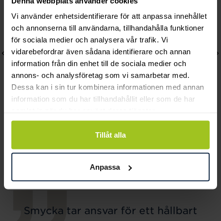
Denna webbplats använder cookies
Vi använder enhetsidentifierare för att anpassa innehållet
och annonserna till användarna, tillhandahålla funktioner
för sociala medier och analysera vår trafik. Vi
vidarebefordrar även sådana identifierare och annan
information från din enhet till de sociala medier och
annons- och analysföretag som vi samarbetar med.
Dessa kan i sin tur kombinera informationen med annan
information som du har tillhandahållit eller som de har
samlat in när du har använt deras tjänster.
August
August
Tillåt alla
Kejsarlänk 2,3 mm 18 cm
Rävsvans Armband 21cm
Pris
1 020 kr
:
1 020 kr
Pris
1 740 kr
:
1 740 kr
Anpassa
Smycka tar ansvar för ett hållbart