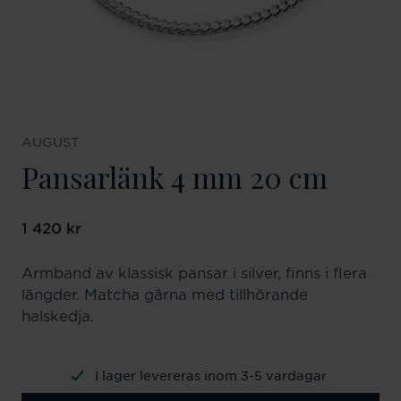
AUGUST
Pansarlänk 4 mm 20 cm
Pris
1 420 kr
:
1 420 kr
Armband av klassisk pansar i silver, finns i flera
längder. Matcha gärna med tillhörande
halskedja.
I lager levereras inom 3-5 vardagar