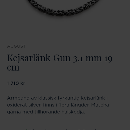
AUGUST
Kejsarlänk Gun 3,1 mm 19
cm
Pris
1 710 kr
:
1 710 kr
Armband av klassisk fyrkantig kejsarlänk i
oxiderat silver, finns i flera längder. Matcha
gärna med tillhörande halskedja.