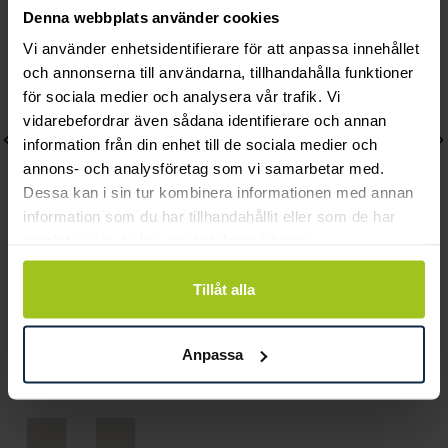
Denna webbplats använder cookies
Vi använder enhetsidentifierare för att anpassa innehållet
och annonserna till användarna, tillhandahålla funktioner
för sociala medier och analysera vår trafik. Vi
vidarebefordrar även sådana identifierare och annan
information från din enhet till de sociala medier och
annons- och analysföretag som vi samarbetar med.
Dessa kan i sin tur kombinera informationen med annan
information som du har tillhandahållit eller som de har
samlat in när du har använt deras tjänster.
August
August
Tillåt alla
Kejsarlänk 3,1 mm 50 cm
Kejsarlänk 4 mm 55 cm
Pris
3 740 kr
:
3 740 kr
Pris
5 580 kr
:
5 580 kr
Anpassa