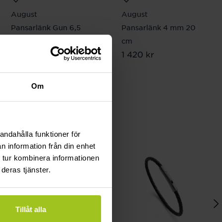
August
August
Pansarlänk Gun 6,5
Pansarlänk 4 mm 20
mm 19 cm
cm
Pris
2 110 kr
:
2 110 kr
Pris
1 420 kr
:
1 420 kr
Om
andahålla funktioner för
n information från din enhet
 tur kombinera informationen
deras tjänster.
Tillåt alla