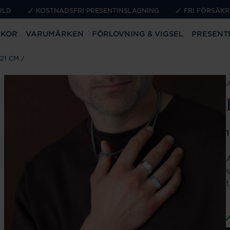
ULD
KOSTNADSFRI PRESENTINSLAGNING
FRI FÖRSÄKR
CKOR
VARUMÄRKEN
FÖRLOVNING & VIGSEL
PRESENT
21 CM
P
1
s
t