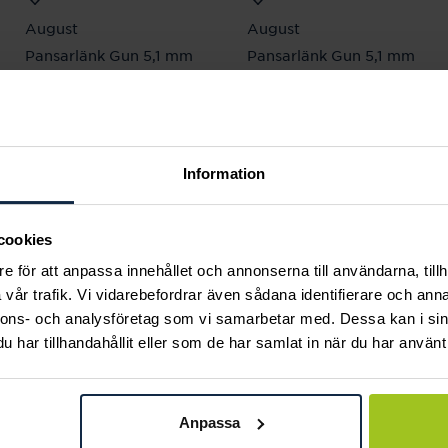
August
August
Pansarlänk Gun 5,1 mm
Pansarlänk Gun 5,1 mm
19 cm
21 cm
Pris
1 770 kr
:
1 770 kr
Pris
1 770 kr
:
1 770 kr
Information
Andra köpte också
cookies
e för att anpassa innehållet och annonserna till användarna, tillh
vår trafik. Vi vidarebefordrar även sådana identifierare och anna
nnons- och analysföretag som vi samarbetar med. Dessa kan i sin
har tillhandahållit eller som de har samlat in när du har använt 
Anpassa