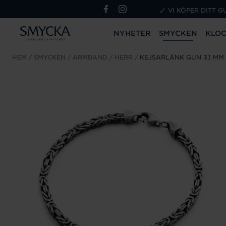
VI KÖPER DITT G
NYHETER
SMYCKEN
KLO
HEM
SMYCKEN
ARMBAND
HERR
KEJSARLÄNK GUN 3,1 MM 