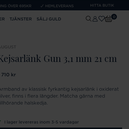
HITTA BUTIK
ING ÖVER 695KR
HEMLEVERANS
0
ER
TJÄNSTER
SÄLJ GULD
AUGUST
Kejsarlänk Gun 3,1 mm 21 cm
ris
 710 kr
:
1 710 kr
Armband av klassisk fyrkantig kejsarlänk i oxiderat
ilver, finns i flera längder. Matcha gärna med
illhörande halskedja.
I lager levereras inom 3-5 vardagar