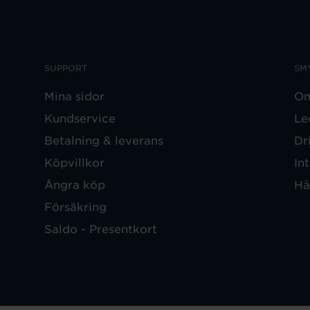
SUPPORT
SM
Mina sidor
Om
Kundservice
Le
Betalning & leverans
Dr
Köpvillkor
In
Ångra köp
Hå
Försäkring
Saldo - Presentkort