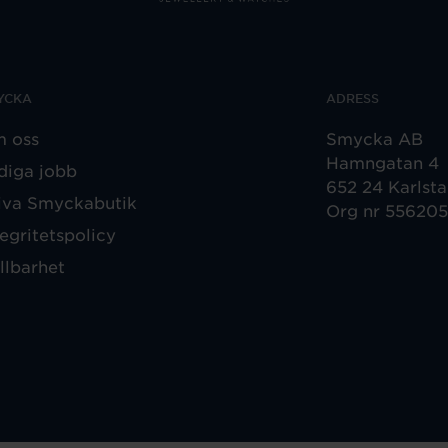
YCKA
ADRESS
 oss
Smycka AB
Hamngatan 4
diga jobb
652 24 Karlst
iva Smyckabutik
Org nr 55620
tegritetspolicy
llbarhet