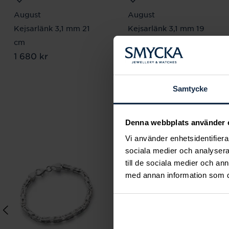
August
August
Kejsarlänk 3,1 mm 21
Kejsarlänk 3,1 mm 19
cm
cm
Pris
1 680 kr
:
1 680 kr
Pris
1 680 kr
:
1 680 kr
Samtycke
Denna webbplats använder 
Vi använder enhetsidentifierar
sociala medier och analysera 
till de sociala medier och a
med annan information som du 