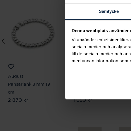
Samtycke
Denna webbplats använder 
Vi använder enhetsidentifierar
sociala medier och analysera 
till de sociala medier och a
med annan information som du 
August
August
Pansarlänk 8 mm 19
Officerslänk curb
cm
bridge 19 cm
Pris
2 870 kr
:
2 870 kr
Pris
1 650 kr
:
1 650 kr