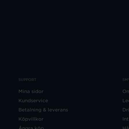
SUPPORT
SM
Mina sidor
Om
Kundservice
Le
Betalning & leverans
Dr
Köpvillkor
In
Ångra köp
Hå