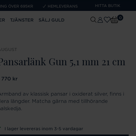
HITTA BUTIK
ING ÖVER 695KR
HEMLEVERANS
0
ER
TJÄNSTER
SÄLJ GULD
AUGUST
Pansarlänk Gun 5,1 mm 21 cm
ris
1 770 kr
:
1 770 kr
rmband av klassisk pansar i oxiderat silver, finns i
flera längder. Matcha gärna med tillhörande
halskedja.
I lager levereras inom 3-5 vardagar