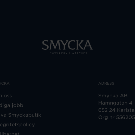
YCKA
ADRESS
 oss
Smycka AB
Hamngatan 4
diga jobb
652 24 Karlst
iva Smyckabutik
Org nr 55620
tegritetspolicy
llbarhet