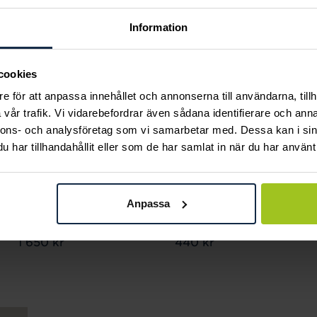
Information
cookies
e för att anpassa innehållet och annonserna till användarna, tillh
vår trafik. Vi vidarebefordrar även sådana identifierare och anna
nnons- och analysföretag som vi samarbetar med. Dessa kan i sin
har tillhandahållit eller som de har samlat in när du har använt 
August
August
Officerslänk curb
Steel pansarlänk 7 mm
Anpassa
bridge 21 cm
18 cm
Pris
1 650 kr
:
1 650 kr
Pris
440 kr
:
440 kr