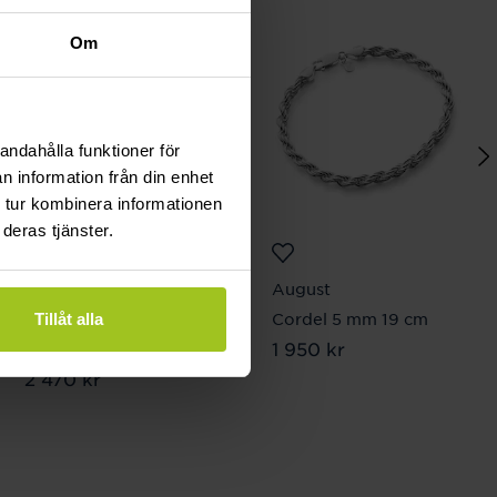
Om
andahålla funktioner för
n information från din enhet
 tur kombinera informationen
deras tjänster.
August
August
Pansarlänk 4 mm 50
Cordel 5 mm 19 cm
Tillåt alla
Pris
1 950 kr
:
1 950 kr
cm
Pris
2 470 kr
:
2 470 kr