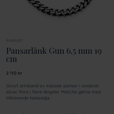
AUGUST
Pansarlänk Gun 6,5 mm 19
cm
Pris
2 110 kr
:
2 110 kr
Grovt armband av klassisk pansar i oxiderat
silver, finns i flera längder. Matcha gärna med
tillhörande halskedja.