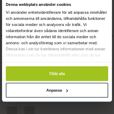
Denna webbplats använder cookies
Vi använder enhetsidentifierare för att anpassa innehållet
och annonserna till användarna, tillhandahålla funktioner
för sociala medier och analysera vår trafik. Vi
vidarebefordrar även sådana identifierare och annan
information från din enhet till de sociala medier och
annons- och analysföretag som vi samarbetar med.
Dessa kan i sin tur kombinera informationen med annan
information som du har tillhandahållit eller som de har
samlat in när du har använt deras tjänster.
August
August
Tillåt alla
Kejsarlänk 4,8 mm 19 cm
Officerslänk curb bridge
Pris
3 250 kr
:
3 250 kr
21 cm
Anpassa
Pris
1 650 kr
:
1 650 kr