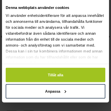
Denna webbplats använder cookies
Vi använder enhetsidentifierare för att anpassa innehållet
och annonserna till användarna, tillhandahålla funktioner
för sociala medier och analysera vår trafik. Vi
vidarebefordrar även sådana identifierare och annan
information från din enhet till de sociala medier och
annons- och analysföretag som vi samarbetar med.
Dessa kan i sin tur kombinera informationen med annan
information som du har tillhandahållit eller som de har
samlat in när du har använt deras tjänster.
August
August
Tillåt alla
Ankarlänk 5,6 mm 21 cm
Steel pansarlänk 5 mm 21
Pris
2 000 kr
:
2 000 kr
cm
Pris
380 kr
:
380 kr
Anpassa