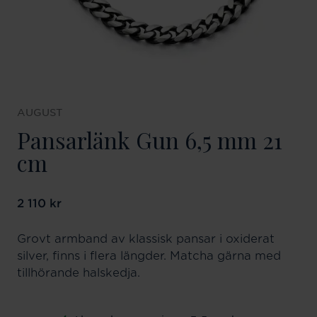
AUGUST
Pansarlänk Gun 6,5 mm 21
cm
Pris
2 110 kr
:
2 110 kr
Grovt armband av klassisk pansar i oxiderat
silver, finns i flera längder. Matcha gärna med
tillhörande halskedja.