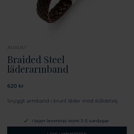
AUGUST
Braided Steel
läderarmband
Pris
620 kr
:
620 kr
Snyggt armband i brunt läder med ståldetalj.
I lager levereras inom 3-5 vardagar
LÄGG I VARUKORGEN