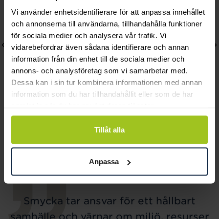
Vi använder enhetsidentifierare för att anpassa innehållet
och annonserna till användarna, tillhandahålla funktioner
för sociala medier och analysera vår trafik. Vi
vidarebefordrar även sådana identifierare och annan
information från din enhet till de sociala medier och
annons- och analysföretag som vi samarbetar med.
Dessa kan i sin tur kombinera informationen med annan
information som du har tillhandahållit eller som de har
samlat in när du har använt deras tjänster.
August
August
Black Leather armband
Braided Brown
Tillåt alla
Pris
770 kr
:
770 kr
läderarmband
Pris
480 kr
:
480 kr
Anpassa
Smycka tar ansvar för ett hållbart
samhälle och värnar om miljö, resurser