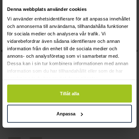
Denna webbplats använder cookies
Vi använder enhetsidentifierare för att anpassa innehållet
och annonserna till användarna, tillhandahålla funktioner
för sociala medier och analysera vår trafik. Vi
vidarebefordrar även sådana identifierare och annan
information från din enhet till de sociala medier och
annons- och analysföretag som vi samarbetar med.
Dessa kan i sin tur kombinera informationen med annan
information som du har tillhandahållit eller som de har
samlat in när du har använt deras tjänster.
Tillåt alla
Mockberg
August
Timeless Petite Watch
Faith Mini halsband
Pris
1 999 kr
:
1 999 kr
Pris
560 kr
:
560 kr
Anpassa