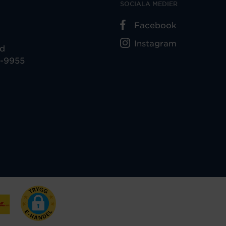
Georg Jensen
August
MERCY Örhängen små
X-länk förgylld 4 mm
Pris
13 300 kr
:
13 300 kr
18 cm
Pris
1 070 kr
:
1 070 kr
lbart
resurser