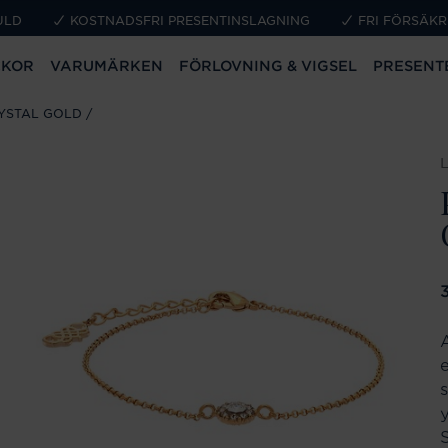
ULD
KOSTNADSFRI PRESENTINSLAGNING
FRI FÖRSÄKR
CKOR
VARUMÄRKEN
FÖRLOVNING & VIGSEL
PRESENT
RYSTAL GOLD
P
A
S