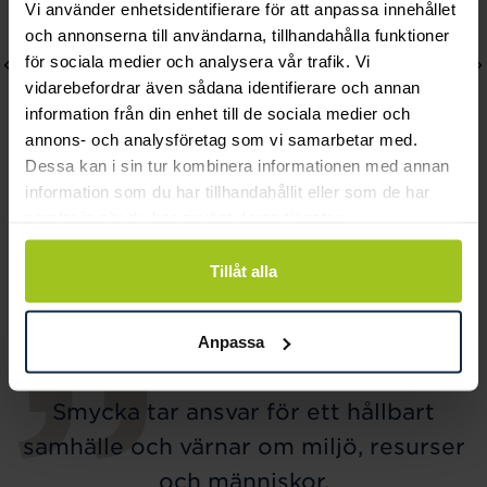
Vi använder enhetsidentifierare för att anpassa innehållet
och annonserna till användarna, tillhandahålla funktioner
för sociala medier och analysera vår trafik. Vi
vidarebefordrar även sådana identifierare och annan
information från din enhet till de sociala medier och
annons- och analysföretag som vi samarbetar med.
Dessa kan i sin tur kombinera informationen med annan
information som du har tillhandahållit eller som de har
August
August
samlat in när du har använt deras tjänster.
Little Butterfly halsband
Space armband
Tillåt alla
Pris
1 040 kr
:
1 040 kr
Pris
560 kr
:
560 kr
Anpassa
Smycka tar ansvar för ett hållbart
samhälle och värnar om miljö, resurser
och människor.