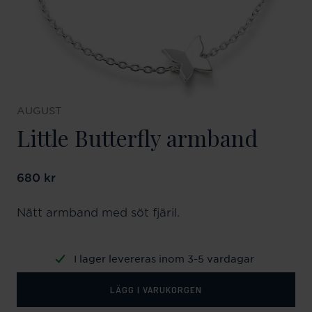
AUGUST
Little Butterfly armband
Pris
680 kr
:
680 kr
Nätt armband med söt fjäril.
I lager levereras inom 3-5 vardagar
LÄGG I VARUKORGEN