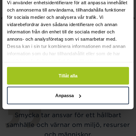
Vi använder enhetsidentifierare för att anpassa innehållet
och annonserna till användarna, tillhandahålla funktioner
för sociala medier och analysera vår trafik. Vi
vidarebefordrar även sådana identifierare och annan
information från din enhet till de sociala medier och
annons- och analysföretag som vi samarbetar med.
Dessa kan i sin tur kombinera informationen med annan
information som du har tillhandahållit eller som de har
August
August
samlat in när du har använt deras tjänster.
Heavy rings förgyllt
Raindrop armband
Tillåt alla
halsband
Pris
2 910 kr
:
2 910 kr
Pris
2 210 kr
:
2 210 kr
Anpassa
Smycka tar ansvar för ett hållbart
samhälle och värnar om miljö, resurser
och människor.