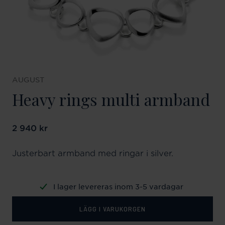
AUGUST
Heavy rings multi armband
Pris
2 940 kr
:
2 940 kr
Justerbart armband med ringar i silver.
I lager levereras inom 3-5 vardagar
LÄGG I VARUKORGEN