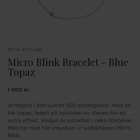
EFVA ATTLING
Micro Blink Bracelet - Blue
Topaz
Pris
1 000 kr
:
1 000 kr
Armband i återvunnet 925 sterlingsilver med en
blå topas, fasett på baksidan av stenen för en
extra effekt. Kedjan är justerbar i olika storlekar.
Matcha med fler smycken ur kollektionen Micro
Blink.