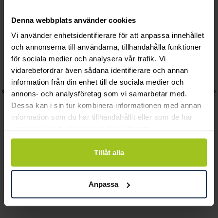
Andra köpte också
Denna webbplats använder cookies
Vi använder enhetsidentifierare för att anpassa innehållet
och annonserna till användarna, tillhandahålla funktioner
för sociala medier och analysera vår trafik. Vi
vidarebefordrar även sådana identifierare och annan
information från din enhet till de sociala medier och
annons- och analysföretag som vi samarbetar med.
Dessa kan i sin tur kombinera informationen med annan
information som du har tillhandahållit eller som de har
samlat in när du har använt deras tjänster.
Tillåt alla
Efva Attling
Efva Attling
Micro Blink Necklace -
Micro Blink Hoops - Blue
Anpassa
Blue Topaz
Topaz
Pris
1 100 kr
:
1 100 kr
Pris
1 300 kr
:
1 300 kr