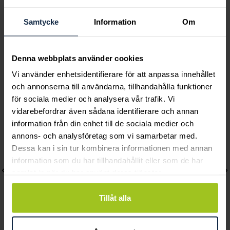
Petite papillion sparkling
Bricks explosion mini
Armband 4 x fjäril
armband
Samtycke
Information
Om
Pris
1 390 kr
:
1 390 kr
Pris
990 kr
:
990 kr
Denna webbplats använder cookies
Vi använder enhetsidentifierare för att anpassa innehållet
Andra köpte också
och annonserna till användarna, tillhandahålla funktioner
för sociala medier och analysera vår trafik. Vi
vidarebefordrar även sådana identifierare och annan
information från din enhet till de sociala medier och
annons- och analysföretag som vi samarbetar med.
Dessa kan i sin tur kombinera informationen med annan
information som du har tillhandahållit eller som de har
samlat in när du har använt deras tjänster.
Tillåt alla