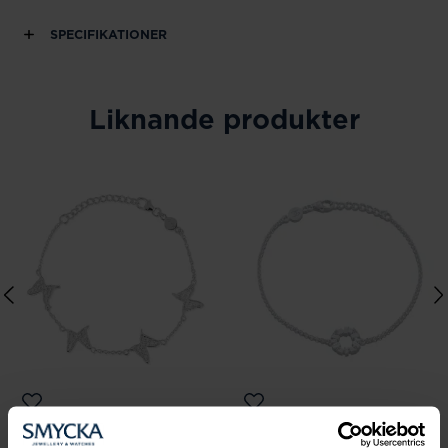
SPECIFIKATIONER
Liknande produkter
Carolina Gynning
Carolina Gynning