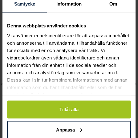
Pris
699 kr
:
699 kr
Pris
499 kr
:
499 kr
Samtycke
Information
Om
Denna webbplats använder cookies
Andra köpte också
Vi använder enhetsidentifierare för att anpassa innehållet
och annonserna till användarna, tillhandahålla funktioner
för sociala medier och analysera vår trafik. Vi
vidarebefordrar även sådana identifierare och annan
information från din enhet till de sociala medier och
annons- och analysföretag som vi samarbetar med.
Dessa kan i sin tur kombinera informationen med annan
information som du har tillhandahållit eller som de har
samlat in när du har använt deras tjänster.
Tillåt alla
Astrid & Agnes
Astrid & Agnes
Anpassa
PALMA Örhängen stål
RUBY Armband Guld