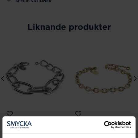
SPECIFIKATIONER
Liknande produkter
Astrid & Agnes
Astrid & Agnes
EVELYN Armband
SIERRA Armband