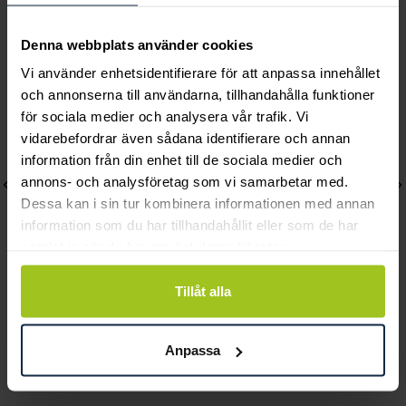
Andra köpte också
Denna webbplats använder cookies
Vi använder enhetsidentifierare för att anpassa innehållet
och annonserna till användarna, tillhandahålla funktioner
för sociala medier och analysera vår trafik. Vi
vidarebefordrar även sådana identifierare och annan
information från din enhet till de sociala medier och
annons- och analysföretag som vi samarbetar med.
Dessa kan i sin tur kombinera informationen med annan
information som du har tillhandahållit eller som de har
samlat in när du har använt deras tjänster.
Tillåt alla
Caroline Svedbom
Caroline Svedbom
Mini Drop Bracelet /
Alisia Bracelet / Crystal
Anpassa
Crystal
Pris
895 kr
:
895 kr
Pris
895 kr
:
895 kr