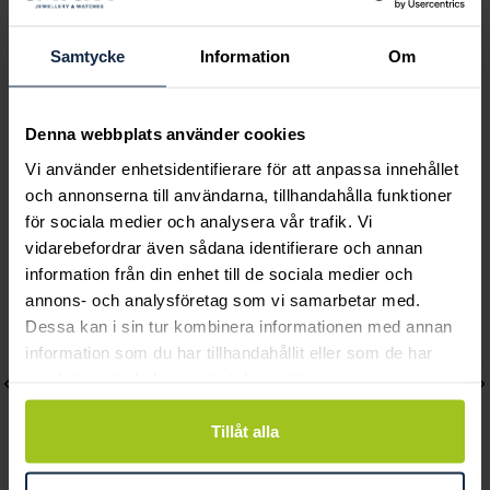
Emily pearl bracelet -
Halsband Princess
Ivory
Piccolo
Samtycke
Information
Om
Pris
349 kr
:
349 kr
Pris
949 kr
:
949 kr
Denna webbplats använder cookies
Vi använder enhetsidentifierare för att anpassa innehållet
Andra köpte också
och annonserna till användarna, tillhandahålla funktioner
för sociala medier och analysera vår trafik. Vi
vidarebefordrar även sådana identifierare och annan
information från din enhet till de sociala medier och
annons- och analysföretag som vi samarbetar med.
Dessa kan i sin tur kombinera informationen med annan
information som du har tillhandahållit eller som de har
samlat in när du har använt deras tjänster.
Tillåt alla