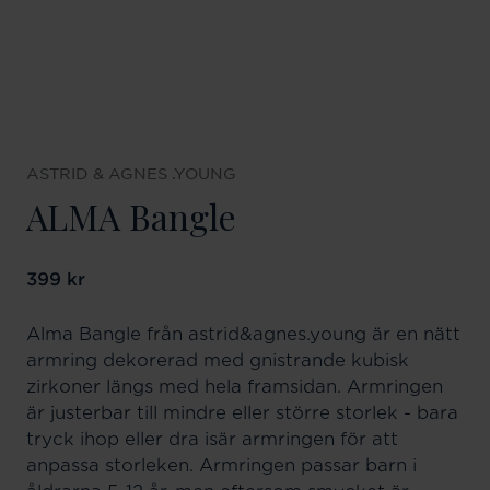
ASTRID & AGNES .YOUNG
ALMA Bangle
Pris
399 kr
:
399 kr
Alma Bangle från astrid&agnes.young är en nätt
armring dekorerad med gnistrande kubisk
zirkoner längs med hela framsidan. Armringen
är justerbar till mindre eller större storlek - bara
tryck ihop eller dra isär armringen för att
anpassa storleken. Armringen passar barn i