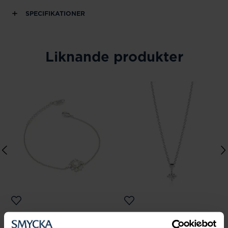
SPECIFIKATIONER
Liknande produkter
Lily and Rose
Sif Jakobs Jewellery