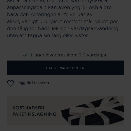
åldrarna 5-12 år, men eftersom smycket är
anpassningsbart kan även yngre- och äldre
bära det. Armringen är tillverkat av
allergivänligt kirurgiskt rostfritt stål, vilket gör
den tålig för både lek och vardagsanvändning
utan att tappa sin färg eller lyster.
I lager levereras inom 3-5 vardagar
LÄGG I VARUKORGEN
Lägg till i favoriter