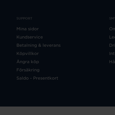
SUPPORT
SM
Mina sidor
Om
Kundservice
Le
Betalning & leverans
Dr
Köpvillkor
In
Ångra köp
Hå
Försäkring
Saldo - Presentkort