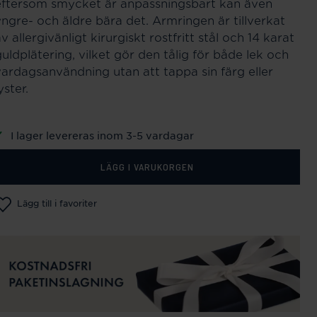
eftersom smycket är anpassningsbart kan även
yngre- och äldre bära det. Armringen är tillverkat
v allergivänligt kirurgiskt rostfritt stål och 14 karat
uldplätering, vilket gör den tålig för både lek och
vardagsanvändning utan att tappa sin färg eller
yster.
I lager levereras inom 3-5 vardagar
LÄGG I VARUKORGEN
Lägg till i favoriter