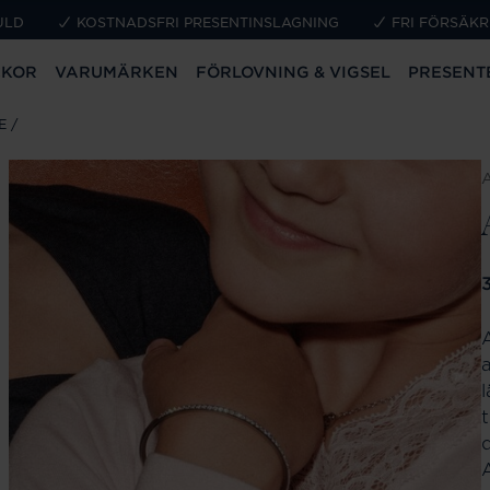
ULD
KOSTNADSFRI PRESENTINSLAGNING
FRI FÖRSÄKR
CKOR
VARUMÄRKEN
FÖRLOVNING & VIGSEL
PRESENT
E
P
t