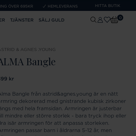
HITTA BUTIK
ING ÖVER 695KR
HEMLEVERANS
0
ER
TJÄNSTER
SÄLJ GULD
ASTRID & AGNES .YOUNG
ALMA Bangle
ris
399 kr
:
399 kr
Alma Bangle från astrid&agnes.young är en nätt
armring dekorerad med gnistrande kubisk zirkoner
längs med hela framsidan. Armringen är justerbar
ill mindre eller större storlek - bara tryck ihop eller
dra isär armringen för att anpassa storleken.
Armringen passar barn i åldrarna 5-12 år, men