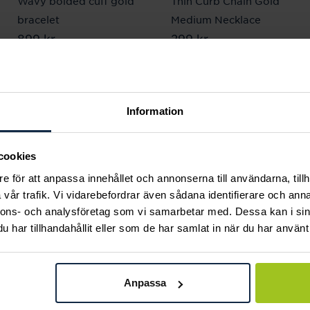
Wavy bolded cuff gold
Thin Curb Chain Gold
bracelet
Medium Necklace
Pris
899 kr
:
899 kr
Pris
299 kr
:
299 kr
Information
Andra köpte också
cookies
e för att anpassa innehållet och annonserna till användarna, tillh
vår trafik. Vi vidarebefordrar även sådana identifierare och anna
nnons- och analysföretag som vi samarbetar med. Dessa kan i sin
har tillhandahållit eller som de har samlat in när du har använt 
Anpassa