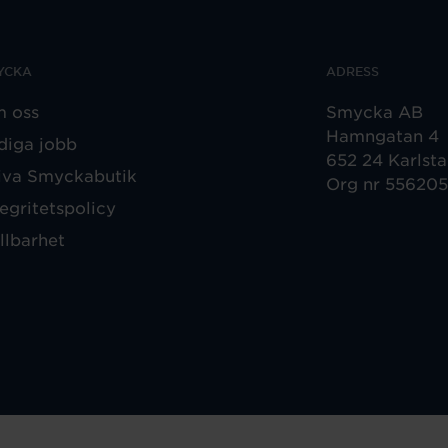
YCKA
ADRESS
 oss
Smycka AB
Hamngatan 4
diga jobb
652 24 Karlst
iva Smyckabutik
Org nr 55620
tegritetspolicy
llbarhet