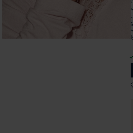
a
g
l