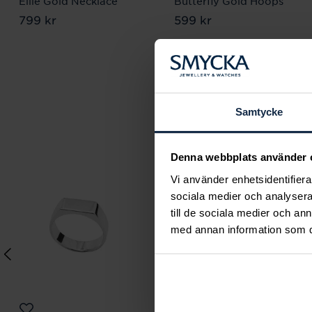
Ellie Gold Necklace
Butterfly Gold Hoops
Pris
799 kr
:
799 kr
Pris
599 kr
:
599 kr
Samtycke
Denna webbplats använder 
Vi använder enhetsidentifierar
sociala medier och analysera 
till de sociala medier och a
med annan information som du 