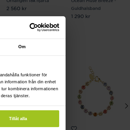
Örhängen 18k hjärta
Ocean Muse Breeze -
Pris
2 560 kr
:
2 560 kr
Guldhalsband
Pris
1 290 kr
:
1 290 kr
Om
andahålla funktioner för
n information från din enhet
 tur kombinera informationen
deras tjänster.
Tillåt alla