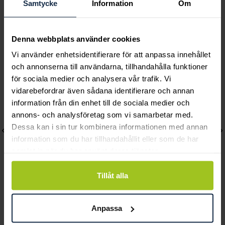
Samtycke
Information
Om
Denna webbplats använder cookies
Andra köpte också
Vi använder enhetsidentifierare för att anpassa innehållet
och annonserna till användarna, tillhandahålla funktioner
för sociala medier och analysera vår trafik. Vi
vidarebefordrar även sådana identifierare och annan
information från din enhet till de sociala medier och
annons- och analysföretag som vi samarbetar med.
Dessa kan i sin tur kombinera informationen med annan
information som du har tillhandahållit eller som de har
samlat in när du har använt deras tjänster.
Tillåt alla
Caroline Svedbom
Caroline Svedbom
Anpassa
Nicola Heart Bracelet /
Classic Petite Bracelet /