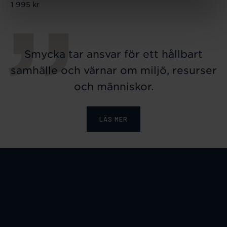
Pris
1 995 kr
:
1 995 kr
Smycka tar ansvar för ett hållbart
samhälle och värnar om miljö, resurser
och människor.
LÄS MER