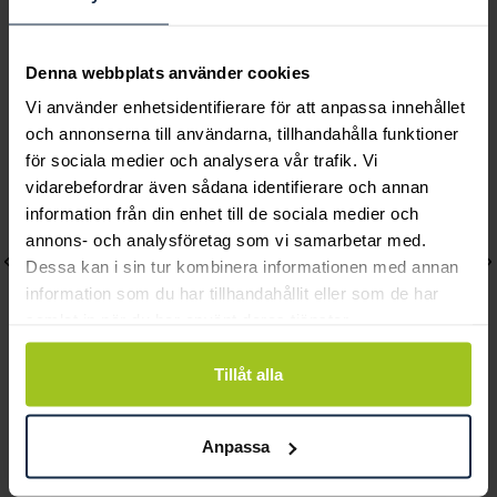
Andra köpte också
Denna webbplats använder cookies
Vi använder enhetsidentifierare för att anpassa innehållet
och annonserna till användarna, tillhandahålla funktioner
för sociala medier och analysera vår trafik. Vi
vidarebefordrar även sådana identifierare och annan
information från din enhet till de sociala medier och
annons- och analysföretag som vi samarbetar med.
Dessa kan i sin tur kombinera informationen med annan
information som du har tillhandahållit eller som de har
samlat in när du har använt deras tjänster.
Tillåt alla
Caroline Svedbom
Caroline Svedbom
Diora Chain Necklace /
Diora Ring / Crystal
Anpassa
Crystal
Pris
495 kr
:
495 kr