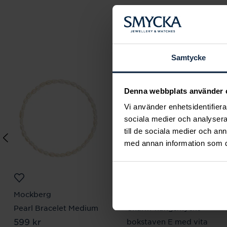
Samtycke
Denna webbplats använder 
Vi använder enhetsidentifierar
sociala medier och analysera 
till de sociala medier och a
med annan information som du 
Mockberg
Thomas Sabo
Pearl Bracelet Medium
Charm-hängsmycke
Pris
599 kr
:
599 kr
bokstaven E med vita