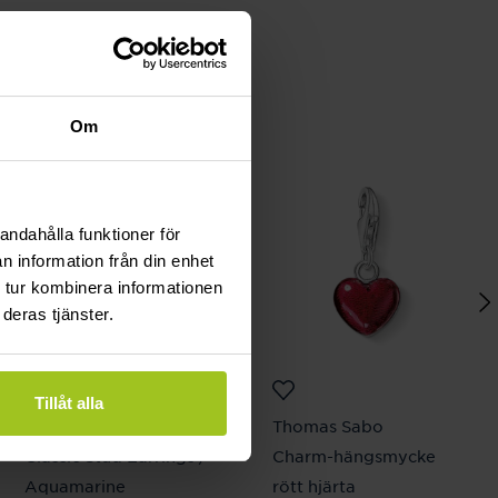
Om
andahålla funktioner för
n information från din enhet
 tur kombinera informationen
deras tjänster.
Tillåt alla
Caroline Svedbom
Thomas Sabo
Classic Stud Earrings /
Charm-hängsmycke
Aquamarine
rött hjärta