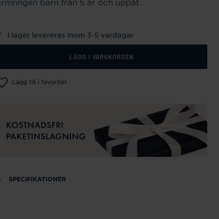
armringen barn från 5 år och uppåt.
I lager levereras inom 3-5 vardagar
LÄGG I VARUKORGEN
Lägg till i favoriter
SPECIFIKATIONER