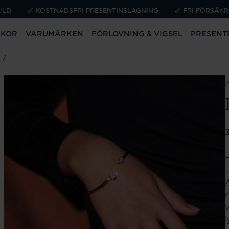
ULD
KOSTNADSFRI PRESENTINSLAGNING
FRI FÖRSÄKR
CKOR
VARUMÄRKEN
FÖRLOVNING & VIGSEL
PRESENT
E
P
A
r
l