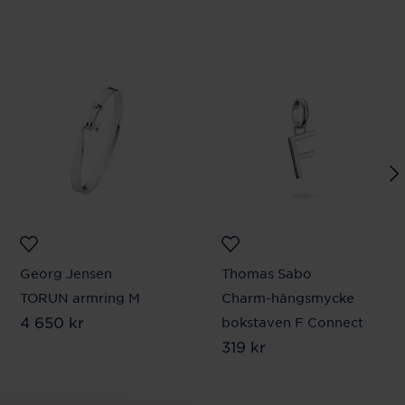
Georg Jensen
Thomas Sabo
TORUN armring M
Charm-hängsmycke
Pris
4 650 kr
:
4 650 kr
bokstaven F Connect
Pris
319 kr
:
319 kr