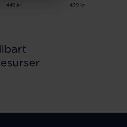
Pris
445 kr
:
445 kr
Pris
499 kr
:
499 kr
lbart
resurser