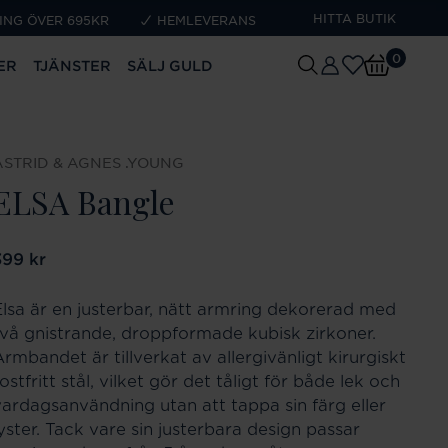
HITTA BUTIK
ING ÖVER 695KR
HEMLEVERANS
0
ER
TJÄNSTER
SÄLJ GULD
ASTRID & AGNES .YOUNG
ELSA Bangle
ris
399 kr
:
399 kr
Elsa är en justerbar, nätt armring dekorerad med
två gnistrande, droppformade kubisk zirkoner.
rmbandet är tillverkat av allergivänligt kirurgiskt
ostfritt stål, vilket gör det tåligt för både lek och
vardagsanvändning utan att tappa sin färg eller
yster. Tack vare sin justerbara design passar