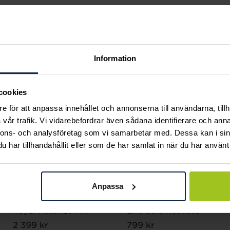
Andra köpte också
Information
cookies
e för att anpassa innehållet och annonserna till användarna, tillh
vår trafik. Vi vidarebefordrar även sådana identifierare och anna
nnons- och analysföretag som vi samarbetar med. Dessa kan i sin
har tillhandahållit eller som de har samlat in när du har använt 
Anpassa
Mockberg
Mockberg
Royal Watch 28 mm
Ellie Gold Necklace
Pris
2 399 kr
:
2 399 kr
Pris
799 kr
:
799 kr