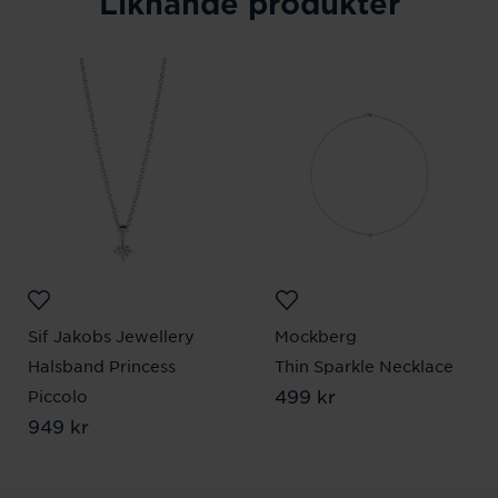
Liknande produkter
Sif Jakobs Jewellery
Mockberg
Halsband Princess
Thin Sparkle Necklace
Pris
499 kr
:
499 kr
Piccolo
Pris
949 kr
:
949 kr