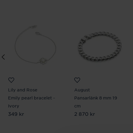
Lily and Rose
August
Emily pearl bracelet -
Pansarlänk 8 mm 19
Ivory
cm
Pris
349 kr
:
349 kr
Pris
2 870 kr
:
2 870 kr