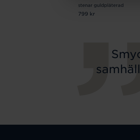
stenar guldpläterad
Pris
799 kr
:
799 kr
Smyc
samhäll