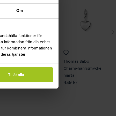
Om
andahålla funktioner för
n information från din enhet
 tur kombinera informationen
deras tjänster.
Svedbom & Co
Thomas Sabo
Hänge Guldtacka 18K
Charm-hängsmycke
Tillåt alla
guld
hjärta
Pris
5 080 kr
:
5 080 kr
Pris
439 kr
:
439 kr