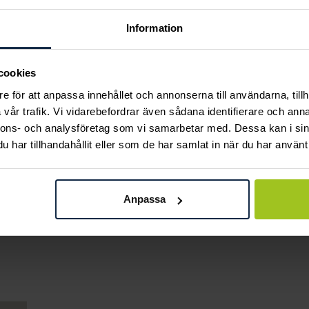
Information
cookies
e för att anpassa innehållet och annonserna till användarna, tillh
vår trafik. Vi vidarebefordrar även sådana identifierare och anna
nnons- och analysföretag som vi samarbetar med. Dessa kan i sin
har tillhandahållit eller som de har samlat in när du har använt 
August
August
Halo armring
Sleek örhängen
Pris
1 760 kr
:
1 760 kr
Pris
990 kr
:
990 kr
Anpassa