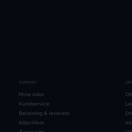
SUPPORT
SM
Mina sidor
Om
Kundservice
Le
Betalning & leverans
Dr
Köpvillkor
In
Ångra köp
Hå