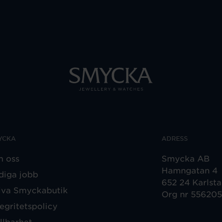
YCKA
ADRESS
 oss
Smycka AB
Hamngatan 4
diga jobb
652 24 Karlst
iva Smyckabutik
Org nr 55620
tegritetspolicy
llbarhet