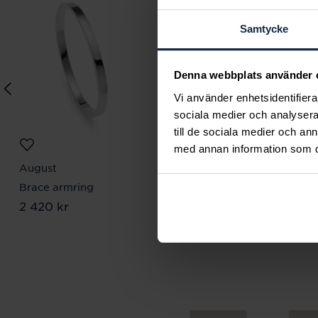
Samtycke
Denna webbplats använder 
Vi använder enhetsidentifierar
sociala medier och analysera 
till de sociala medier och a
med annan information som du 
August
August
Brace armring
Sleek armring
Pris
2 420 kr
:
2 420 kr
Pris
1 680 kr
:
1 680 kr