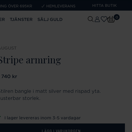
HITTA BUTIK
ING ÖVER 695KR
HEMLEVERANS
0
ER
TJÄNSTER
SÄLJ GULD
AUGUST
Stripe armring
ris
1 740 kr
:
1 740 kr
tilren bangle i matt silver med rispad yta.
Justerbar storlek.
I lager levereras inom 3-5 vardagar
LÄGG I VARUKORGEN