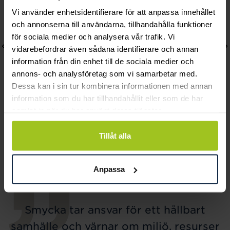
Vi använder enhetsidentifierare för att anpassa innehållet
och annonserna till användarna, tillhandahålla funktioner
för sociala medier och analysera vår trafik. Vi
vidarebefordrar även sådana identifierare och annan
information från din enhet till de sociala medier och
annons- och analysföretag som vi samarbetar med.
Dessa kan i sin tur kombinera informationen med annan
information som du har tillhandahållit eller som de har
samlat in när du har använt deras tjänster.
Efva Attling
Efva Attling
Mini Pencez De Moy
Friendship Bracelet
Tillåt alla
Bracelet
Pris
1 600 kr
:
1 600 kr
Pris
1 300 kr
:
1 300 kr
Anpassa
Smycka tar ansvar för ett hållbart
samhälle och värnar om miljö, resurser