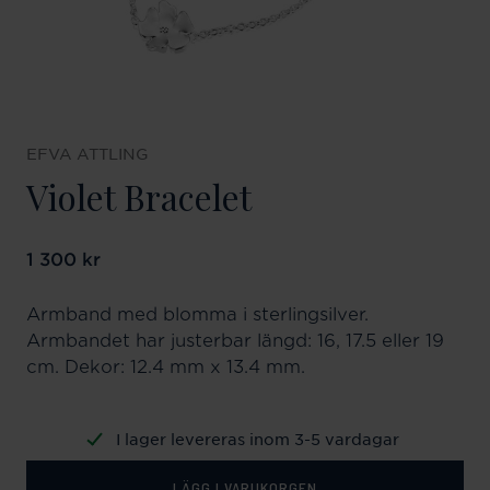
EFVA ATTLING
Violet Bracelet
Pris
1 300 kr
:
1 300 kr
Armband med blomma i sterlingsilver.
Armbandet har justerbar längd: 16, 17.5 eller 19
cm. Dekor: 12.4 mm x 13.4 mm.
I lager levereras inom 3-5 vardagar
LÄGG I VARUKORGEN