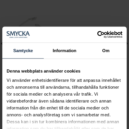
Samtycke
Information
Om
Denna webbplats använder cookies
Vi använder enhetsidentifierare för att anpassa innehållet
Lily and Rose
Mockberg
och annonserna till användarna, tillhandahålla funktioner
Emily pearl bracelet -
Ines Earring
för sociala medier och analysera vår trafik. Vi
Ivory
Pris
499 kr
:
499 kr
vidarebefordrar även sådana identifierare och annan
Pris
349 kr
:
349 kr
information från din enhet till de sociala medier och
annons- och analysföretag som vi samarbetar med.
Dessa kan i sin tur kombinera informationen med annan
information som du har tillhandahållit eller som de har