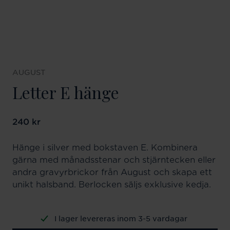
AUGUST
Letter E hänge
Pris
240 kr
:
240 kr
Hänge i silver med bokstaven E. Kombinera
gärna med månadsstenar och stjärntecken eller
andra gravyrbrickor från August och skapa ett
unikt halsband. Berlocken säljs exklusive kedja.
I lager levereras inom 3-5 vardagar