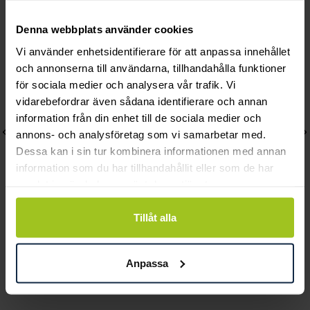
Andra köpte också
Denna webbplats använder cookies
Vi använder enhetsidentifierare för att anpassa innehållet
och annonserna till användarna, tillhandahålla funktioner
för sociala medier och analysera vår trafik. Vi
vidarebefordrar även sådana identifierare och annan
information från din enhet till de sociala medier och
annons- och analysföretag som vi samarbetar med.
Dessa kan i sin tur kombinera informationen med annan
information som du har tillhandahållit eller som de har
samlat in när du har använt deras tjänster.
Tillåt alla
August
August
Hollow Heart major
Rainbow halsband
Anpassa
halsband
Pris
1 020 kr
:
1 020 kr
Pris
1 630 kr
:
1 630 kr