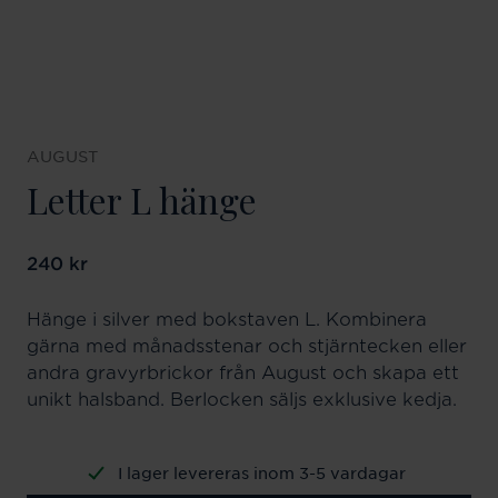
AUGUST
Letter L hänge
Pris
240 kr
:
240 kr
Hänge i silver med bokstaven L. Kombinera
gärna med månadsstenar och stjärntecken eller
andra gravyrbrickor från August och skapa ett
unikt halsband. Berlocken säljs exklusive kedja.
I lager levereras inom 3-5 vardagar