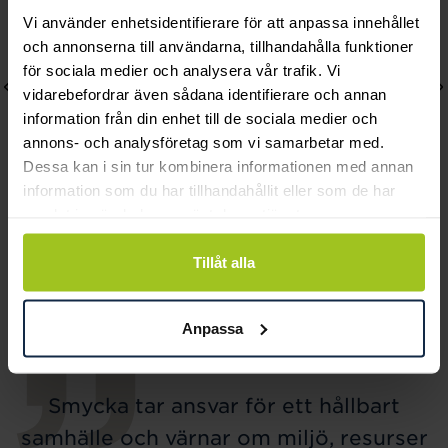
Vi använder enhetsidentifierare för att anpassa innehållet
och annonserna till användarna, tillhandahålla funktioner
för sociala medier och analysera vår trafik. Vi
vidarebefordrar även sådana identifierare och annan
information från din enhet till de sociala medier och
annons- och analysföretag som vi samarbetar med.
Dessa kan i sin tur kombinera informationen med annan
information som du har tillhandahållit eller som de har
samlat in när du har använt deras tjänster.
August
August
Baby Feet halsband
Birthstone August hänge
Tillåt alla
Pris
480 kr
:
480 kr
Pris
420 kr
:
420 kr
Anpassa
Smycka tar ansvar för ett hållbart
samhälle och värnar om miljö, resurser