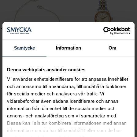
Samtycke
Information
Om
Lily and Rose
Mockberg
Denna webbplats använder cookies
Emily pearl bracelet -
Royal Watch 28 mm
Vi använder enhetsidentifierare för att anpassa innehållet
Ivory
Pris
2 399 kr
:
2 399 kr
och annonserna till användarna, tillhandahålla funktioner
Pris
349 kr
:
349 kr
för sociala medier och analysera vår trafik. Vi
vidarebefordrar även sådana identifierare och annan
information från din enhet till de sociala medier och
annons- och analysföretag som vi samarbetar med.
Dessa kan i sin tur kombinera informationen med annan
information som du har tillhandahållit eller som de har
Smycka tar ansvar för ett hållbart