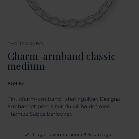
THOMAS SABO
Charm-armband classic
medium
Pris
859 kr
:
859 kr
Fint charm-armband i sterlingsilver. Designa
armbandet precis hur du vill ha det med
Thomas Sabos berlocker.
I lager levereras inom 3-5 vardagar