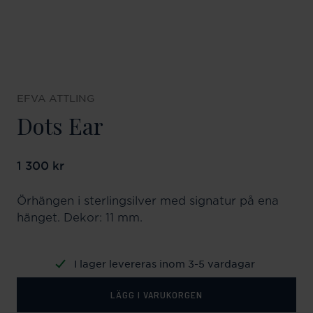
EFVA ATTLING
Dots Ear
Pris
1 300 kr
:
1 300 kr
Örhängen i sterlingsilver med signatur på ena
hänget. Dekor: 11 mm.
I lager levereras inom 3-5 vardagar
LÄGG I VARUKORGEN