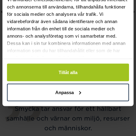
och annonserna till användarna, tillhandahålla funktioner
för sociala medier och analysera vår trafik. Vi
vidarebefordrar även sådana identifierare och annan
information från din enhet till de sociala medier och
annons- och analysföretag som vi samarbetar med.
Dessa kan i sin tur kombinera informationen med annan
information som du har tillhandahållit eller som de har
Efva Attling
Efva Attling
samlat in när du har använt deras tjänster.
A Piece Of My Heart
Dots Ear
Pendant
Pris
9 900 kr
:
9 900 kr
Tillåt alla
Pris
2 200 kr
:
2 200 kr
Anpassa
Smycka tar ansvar för ett hållbart
samhälle och värnar om miljö, resurser
och människor.