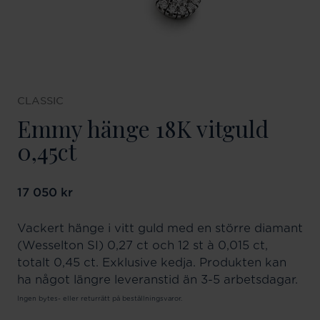
CLASSIC
Emmy hänge 18K vitguld
0,45ct
Pris
17 050 kr
:
17 050 kr
Vackert hänge i vitt guld med en större diamant
(Wesselton SI) 0,27 ct och 12 st à 0,015 ct,
totalt 0,45 ct. Exklusive kedja. Produkten kan
ha något längre leveranstid än 3-5 arbetsdagar.
Ingen bytes- eller returrätt på beställningsvaror.