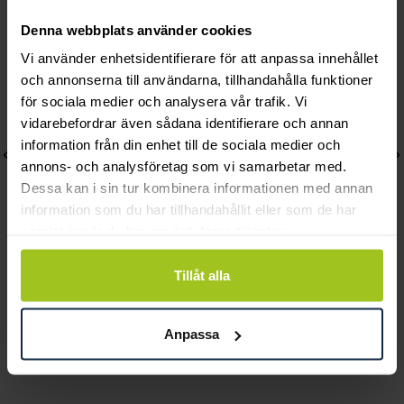
Denna webbplats använder cookies
Vi använder enhetsidentifierare för att anpassa innehållet
och annonserna till användarna, tillhandahålla funktioner
för sociala medier och analysera vår trafik. Vi
vidarebefordrar även sådana identifierare och annan
information från din enhet till de sociala medier och
annons- och analysföretag som vi samarbetar med.
Dessa kan i sin tur kombinera informationen med annan
information som du har tillhandahållit eller som de har
samlat in när du har använt deras tjänster.
Tillåt alla
Classic
Classic
Agnes hänge 18K vitguld
Aveline 0,99 ct LAB-
0,20 ct
grown rödguld
Anpassa
Pris
8 770 kr
:
8 770 kr
Pris
22 120 kr
:
22 120 kr