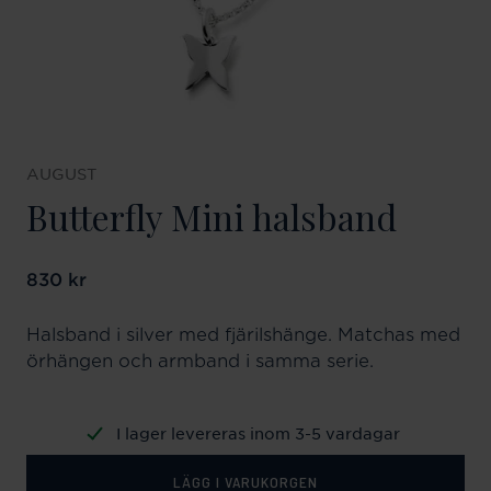
AUGUST
Butterfly Mini halsband
Pris
830 kr
:
830 kr
Halsband i silver med fjärilshänge. Matchas med
örhängen och armband i samma serie.
I lager levereras inom 3-5 vardagar
LÄGG I VARUKORGEN