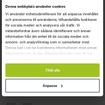
Andra köpte också
Denna webbplats använder cookies
Vi använder enhetsidentifierare för att anpassa innehållet
och annonserna till användarna, tillhandahålla funktioner
för sociala medier och analysera vår trafik. Vi
vidarebefordrar även sådana identifierare och annan
information från din enhet till de sociala medier och
annons- och analysföretag som vi samarbetar med.
Dessa kan i sin tur kombinera informationen med annan
information som du har tillhandahållit eller som de har
samlat in när du har använt deras tjänster.
Tillåt alla
August
August
Little Butterfly halsband
Butterfly stiftörhängen
Anpassa
Pris
1 040 kr
:
1 040 kr
Pris
570 kr
:
570 kr