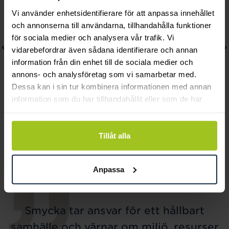
Vi använder enhetsidentifierare för att anpassa innehållet
och annonserna till användarna, tillhandahålla funktioner
för sociala medier och analysera vår trafik. Vi
vidarebefordrar även sådana identifierare och annan
information från din enhet till de sociala medier och
annons- och analysföretag som vi samarbetar med.
Dessa kan i sin tur kombinera informationen med annan
information som du har tillhandahållit eller som de har
samlat in när du har använt deras tjänster.
Thomas Sabo
Thomas Sabo
Charm-hängsmycke vit
bracelet
Tillåt alla
pärla guldpläterad
Pris
849 kr
:
849 kr
Pris
519 kr
:
519 kr
Anpassa
Smycka tar ansvar för ett hållbart
samhälle och värnar om miljö, resurser