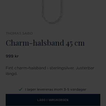
THOMAS SABO
Charm-halsband 45 cm
Pris
999 kr
:
999 kr
Fint charm-halsband i sterlingsilver. Justerbar
längd.
I lager levereras inom 3-5 vardagar
LÄGG I VARUKORGEN