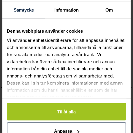
Samtycke
Information
Om
Denna webbplats använder cookies
Andra köpte också
Vi använder enhetsidentifierare för att anpassa innehållet
och annonserna till användarna, tillhandahålla funktioner
för sociala medier och analysera vår trafik. Vi
vidarebefordrar även sådana identifierare och annan
information från din enhet till de sociala medier och
annons- och analysföretag som vi samarbetar med.
Dessa kan i sin tur kombinera informationen med annan
information som du har tillhandahållit eller som de har
samlat in när du har använt deras tjänster.
Tillåt alla
Georg Jensen
Georg Jensen
Anpassa