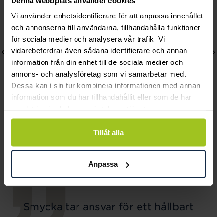
Denna webbplats använder cookies
Vi använder enhetsidentifierare för att anpassa innehållet
och annonserna till användarna, tillhandahålla funktioner
för sociala medier och analysera vår trafik. Vi
vidarebefordrar även sådana identifierare och annan
information från din enhet till de sociala medier och
annons- och analysföretag som vi samarbetar med.
Dessa kan i sin tur kombinera informationen med annan
information som du har tillhandahållit eller som de har
samlat in när du har använt deras tjänster.
Caroline Svedbom
Caroline Svedbom
Tillåt alla
Mini Stud Earrings /
Amelia Stud Earrings /
Linen Ignite
Crystal
Pris
349 kr
:
349 kr
Pris
449 kr
:
449 kr
Anpassa
Smycka tar ansvar för ett hållbart