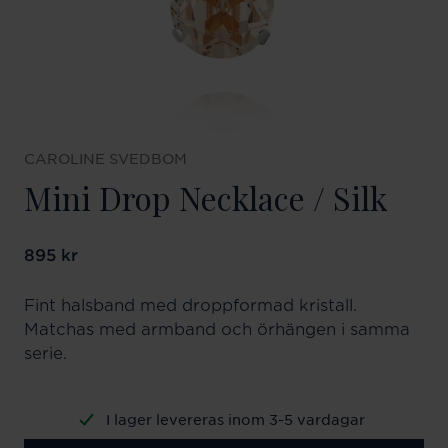
CAROLINE SVEDBOM
Mini Drop Necklace / Silk
Pris
895 kr
:
895 kr
Fint halsband med droppformad kristall.
Matchas med armband och örhängen i samma
serie.
I lager levereras inom 3-5 vardagar