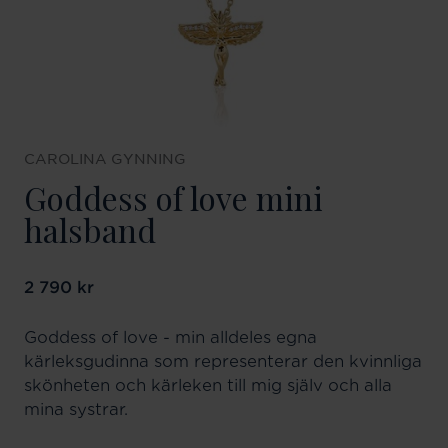
CAROLINA GYNNING
Goddess of love mini
halsband
Pris
2 790 kr
:
2 790 kr
Goddess of love - min alldeles egna
kärleksgudinna som representerar den kvinnliga
skönheten och kärleken till mig själv och alla
mina systrar.