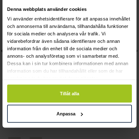
Denna webbplats använder cookies
Vi använder enhetsidentifierare för att anpassa innehållet
och annonserna till användarna, tillhandahålla funktioner
för sociala medier och analysera vår trafik. Vi
vidarebefordrar även sådana identifierare och annan
information från din enhet till de sociala medier och
annons- och analysföretag som vi samarbetar med.
Dessa kan i sin tur kombinera informationen med annan
information som du har tillhandahållit eller som de har
samlat in när du har använt deras tjänster.
Tillåt alla
Sigrén
Sif Jakobs Jewellery
Uno Magna Golden
Halsband Borsa Pianura
Necklace
Pris
1 799 kr
:
1 799 kr
Anpassa
Pris
1 195 kr
:
1 195 kr