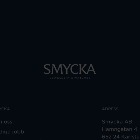
YCKA
ADRESS
 oss
Smycka AB
Hamngatan 4
diga jobb
652 24 Karlst