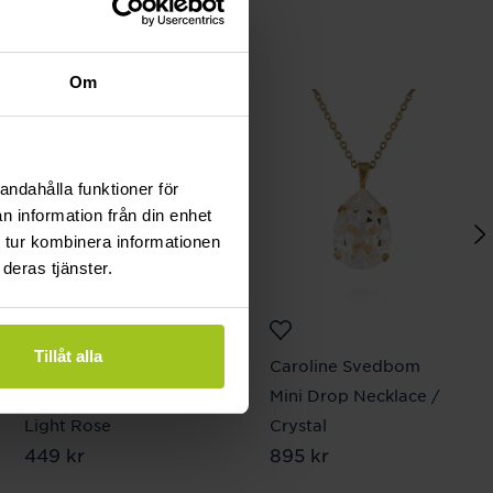
Om
andahålla funktioner för
n information från din enhet
 tur kombinera informationen
deras tjänster.
Tillåt alla
Caroline Svedbom
Caroline Svedbom
Amelia Stud Earrings /
Mini Drop Necklace /
Light Rose
Crystal
Pris
449 kr
:
449 kr
Pris
895 kr
:
895 kr