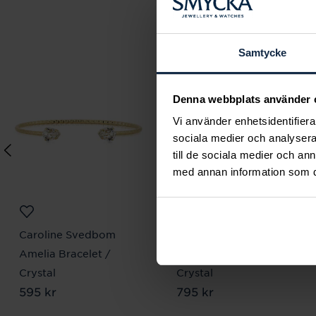
Samtycke
Denna webbplats använder 
Vi använder enhetsidentifierar
sociala medier och analysera 
till de sociala medier och a
med annan information som du 
Caroline Svedbom
Caroline Svedbom
Amelia Bracelet /
Petite Drop Necklace /
Crystal
Crystal
Pris
595 kr
:
595 kr
Pris
795 kr
:
795 kr