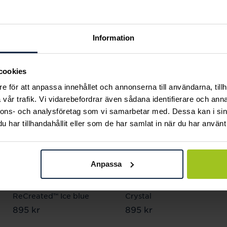
Andra köpte också
Information
cookies
e för att anpassa innehållet och annonserna till användarna, tillh
vår trafik. Vi vidarebefordrar även sådana identifierare och anna
nnons- och analysföretag som vi samarbetar med. Dessa kan i sin
har tillhandahållit eller som de har samlat in när du har använt 
Anpassa
Caroline Svedbom
Caroline Svedbom
Mini Drop Necklace /
Mini Drop Bracelet /
ReCreated™ Ice blue
Crystal
Pris
895 kr
:
895 kr
Pris
895 kr
:
895 kr