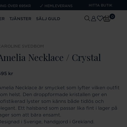
HITTA BUTIK
ING ÖVER 695KR
HEMLEVERANS
0
ER
TJÄNSTER
SÄLJ GULD
CAROLINE SVEDBOM
Amelia Necklace / Crystal
ris
695 kr
:
695 kr
Amelia Necklace är smycket som lyfter vilken outfit
som helst. Den droppformade kristallen ger en
sofistikerad lyster som känns både tidlös och
legant. Ett halsband som passar lika fint i lager på
lager som att bära ensamt.
Designad i Sverige, handgjord i Grekland.