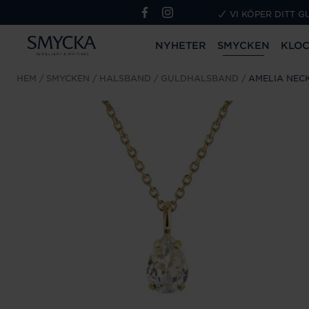
VI KÖPER DITT G
NYHETER
SMYCKEN
KLO
HEM
SMYCKEN
HALSBAND
GULDHALSBAND
AMELIA NECK