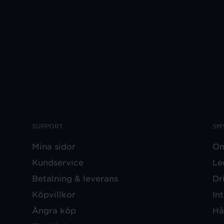
SUPPORT
SM
Mina sidor
Om
Kundservice
Le
Betalning & leverans
Dr
Köpvillkor
In
Ångra köp
Hå