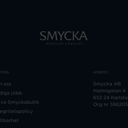
YCKA
ADRESS
 oss
Smycka AB
Hamngatan 4
diga jobb
652 24 Karlst
iva Smyckabutik
Org nr 55620
tegritetspolicy
llbarhet