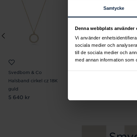
Samtycke
Denna webbplats använder 
Vi använder enhetsidentifierar
sociala medier och analysera 
till de sociala medier och a
med annan information som du 
Svedbom & Co
Svedbom & Co
Halsband cirkel cz 18K
Halsband
guld
kvinnosymbol 18K
Pris
5 640 kr
:
5 640 kr
Pris
3 340 kr
:
3 340 kr
Smyc