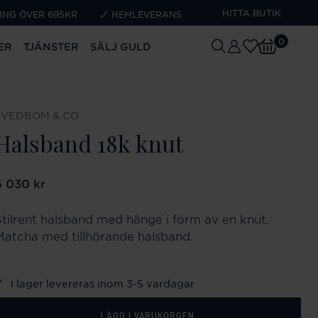
HITTA BUTIK
ING ÖVER 695KR
HEMLEVERANS
0
ER
TJÄNSTER
SÄLJ GULD
SVEDBOM & CO
Halsband 18k knut
ris
6 030 kr
:
6 030 kr
Stilrent halsband med hänge i form av en knut.
Matcha med tillhörande halsband.
I lager levereras inom 3-5 vardagar
LÄGG I VARUKORGEN