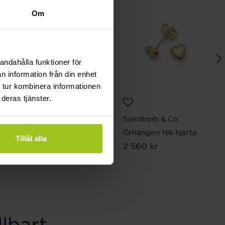
Om
andahålla funktioner för
n information från din enhet
 tur kombinera informationen
deras tjänster.
Svedbom & Co
Svedbom & Co
Halsband 18K Guld
Örhängen 18k hjärta
Tillåt alla
Pris
2 560 kr
:
2 560 kr
fjäril
Pris
4 840 kr
:
4 840 kr
lbart