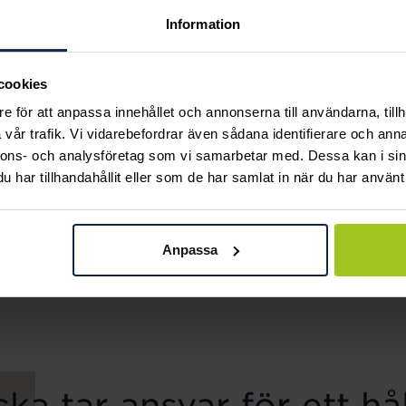
Information
cookies
e för att anpassa innehållet och annonserna till användarna, tillh
vår trafik. Vi vidarebefordrar även sådana identifierare och anna
nnons- och analysföretag som vi samarbetar med. Dessa kan i sin
har tillhandahållit eller som de har samlat in när du har använt 
Svedbom & Co
Svedbom & Co
Bismarck 18k 2,8 mm
Hänge rg droppe
Anpassa
Pris
1 620 kr
:
1 620 kr
18 cm
Pris
6 980 kr
:
6 980 kr
ka tar ansvar för ett hål