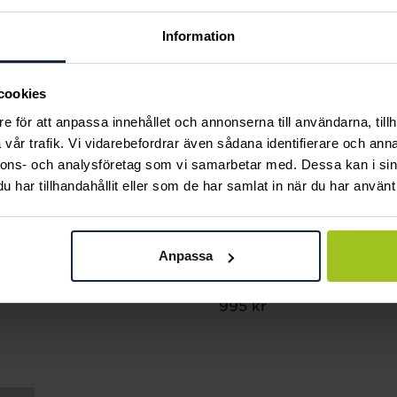
Information
cookies
e för att anpassa innehållet och annonserna till användarna, tillh
vår trafik. Vi vidarebefordrar även sådana identifierare och anna
nnons- och analysföretag som vi samarbetar med. Dessa kan i sin
har tillhandahållit eller som de har samlat in när du har använt 
Mockberg
Caroline Svedbom
Thin Curb Chain Gold
Childhood Edition
Anpassa
Medium Necklace
Bracelet / Rainbow
Pris
299 kr
:
299 kr
Combo
Pris
995 kr
:
995 kr