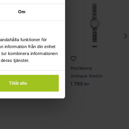
Om
andahålla funktioner för
n information från din enhet
 tur kombinera informationen
deras tjänster.
Caroline Svedbom
Mockberg
Mini Drop Bracelet /
Antique Watch
Pris
1 799 kr
:
1 799 kr
Tillåt alla
Light Rose
Pris
895 kr
:
895 kr