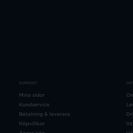
SUPPORT
SM
Mina sidor
Om
Kundservice
Le
Betalning & leverans
Dr
Köpvillkor
In
Ångra köp
Hå