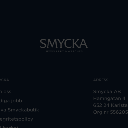
YCKA
ADRESS
 oss
Smycka AB
Hamngatan 4
diga jobb
652 24 Karlst
iva Smyckabutik
Org nr 55620
tegritetspolicy
llbarhet