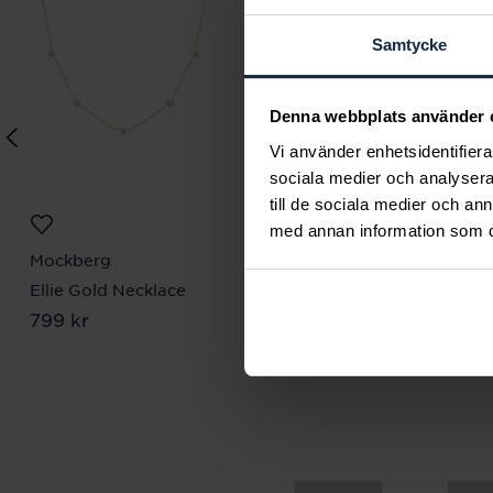
Samtycke
Denna webbplats använder 
Vi använder enhetsidentifierar
sociala medier och analysera 
till de sociala medier och a
med annan information som du 
Mockberg
Mockberg
Ellie Gold Necklace
Wavy bolded cuff gold
Pris
799 kr
:
799 kr
bracelet
Pris
899 kr
:
899 kr