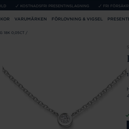
ULD
KOSTNADSFRI PRESENTINSLAGNING
FRI FÖRSÄKR
CKOR
VARUMÄRKEN
FÖRLOVNING & VIGSEL
PRESENT
 18K 0,05CT
P