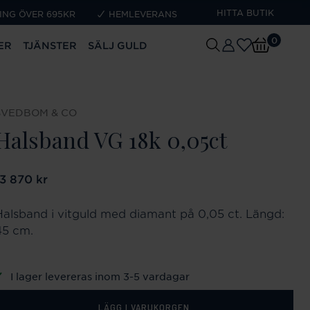
HITTA BUTIK
ING ÖVER 695KR
HEMLEVERANS
0
ER
TJÄNSTER
SÄLJ GULD
SVEDBOM & CO
Halsband VG 18k 0,05ct
ris
13 870 kr
:
13 870 kr
Halsband i vitguld med diamant på 0,05 ct. Längd:
45 cm.
I lager levereras inom 3-5 vardagar
LÄGG I VARUKORGEN