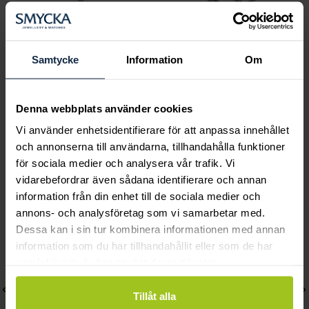
Astrid & Agnes
Astrid & Agnes
Samtycke
Information
Om
CORA Halsband
EVELYN Halsband
Pris
499 kr
:
499 kr
Pris
799 kr
:
799 kr
Denna webbplats använder cookies
Vi använder enhetsidentifierare för att anpassa innehållet
och annonserna till användarna, tillhandahålla funktioner
för sociala medier och analysera vår trafik. Vi
Andra köpte också
vidarebefordrar även sådana identifierare och annan
information från din enhet till de sociala medier och
annons- och analysföretag som vi samarbetar med.
Dessa kan i sin tur kombinera informationen med annan
information som du har tillhandahållit eller som de har
samlat in när du har använt deras tjänster.
Tillåt alla