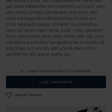
personlig styling. Det högkvalitativa materialet
ger både hållbarhet som komfort och tack vare
sina allergivänliga egenskaper, kan även den
mest känsliga bära detta halsband utan oro.
Cora halsband passar utmärkt i kombination
med vår andra hjärt-serie, Elise - men självklart
även med andra serier som Fiona eller Ida. Den
vändbara berlocken har gnistrande kristaller på
ena sidan och en ren, slät yta på den andra –
perfekt för att enkelt skifta stil.
I lager levereras inom 3-5 vardagar
LÄGG I VARUKORGEN
Lägg till i favoriter