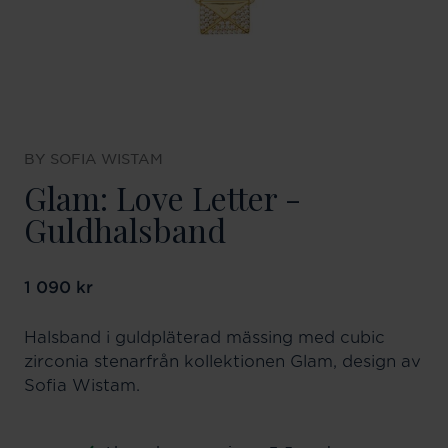
BY SOFIA WISTAM
Glam: Love Letter -
Guldhalsband
Pris
1 090 kr
:
1 090 kr
Halsband i guldpläterad mässing med cubic
zirconia stenarfrån kollektionen Glam, design av
Sofia Wistam.