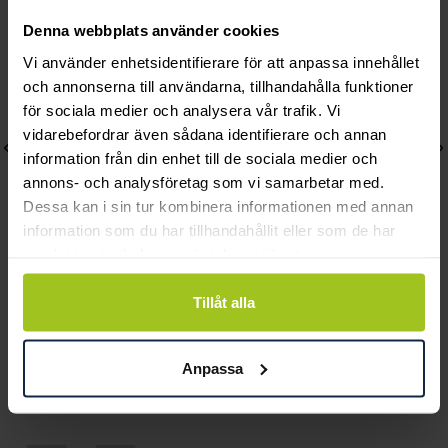
Denna webbplats använder cookies
Vi använder enhetsidentifierare för att anpassa innehållet
och annonserna till användarna, tillhandahålla funktioner
för sociala medier och analysera vår trafik. Vi
vidarebefordrar även sådana identifierare och annan
information från din enhet till de sociala medier och
annons- och analysföretag som vi samarbetar med.
Dessa kan i sin tur kombinera informationen med annan
information som du har tillhandahållit eller som de har
samlat in när du har använt deras tjänster.
August
Skagen
Tillåt alla
Woman Petite örhängen
Örhängen Elin
Pris
570 kr
:
570 kr
Pris
649 kr
:
649 kr
Anpassa