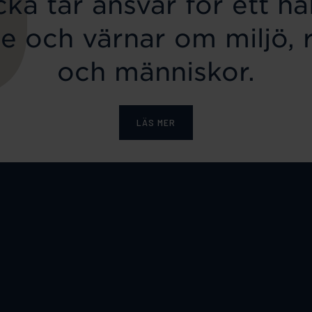
ka tar ansvar för ett hål
e och värnar om miljö, 
och människor.
LÄS MER