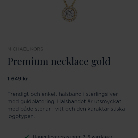
MICHAEL KORS
Premium necklace gold
Pris
1 649 kr
:
1 649 kr
Trendigt och enkelt halsband i sterlingsilver
med guldplätering. Halsbandet är utsmyckat
med både stenar i vitt och den karaktäristiska
logotypen.
I lager levereras inom 3-5 vardagar