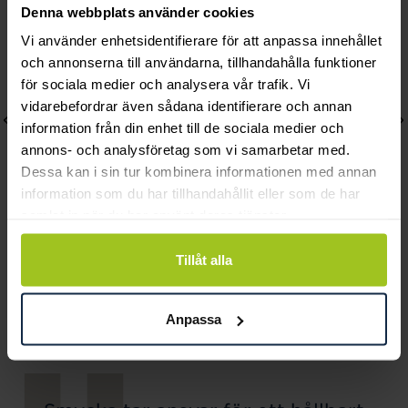
Denna webbplats använder cookies
Vi använder enhetsidentifierare för att anpassa innehållet
och annonserna till användarna, tillhandahålla funktioner
för sociala medier och analysera vår trafik. Vi
vidarebefordrar även sådana identifierare och annan
information från din enhet till de sociala medier och
annons- och analysföretag som vi samarbetar med.
Dessa kan i sin tur kombinera informationen med annan
information som du har tillhandahållit eller som de har
samlat in när du har använt deras tjänster.
Efva Attling
Astrid & Agnes
Tillåt alla
Love Buddies Ring 17,5
RUBY Örhängen Guld
mm
Pris
499 kr
:
499 kr
Anpassa
Pris
2 500 kr
:
2 500 kr