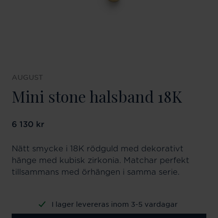
AUGUST
Mini stone halsband 18K
Pris
6 130 kr
:
6 130 kr
Nätt smycke i 18K rödguld med dekorativt
hänge med kubisk zirkonia. Matchar perfekt
tillsammans med örhängen i samma serie.
I lager levereras inom 3-5 vardagar