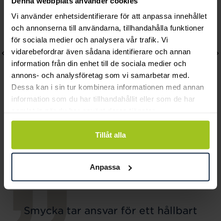
Denna webbplats använder cookies
Vi använder enhetsidentifierare för att anpassa innehållet
och annonserna till användarna, tillhandahålla funktioner
för sociala medier och analysera vår trafik. Vi
vidarebefordrar även sådana identifierare och annan
information från din enhet till de sociala medier och
annons- och analysföretag som vi samarbetar med.
Dessa kan i sin tur kombinera informationen med annan
information som du har tillhandahållit eller som de har
samlat in när du har använt deras tjänster.
August
August
Tillåt alla
Confetti förgyllt
Drop halsband 18K
halsband
Pris
6 700 kr
:
6 700 kr
Pris
1 540 kr
:
1 540 kr
Anpassa
Smycka tar ansvar för ett hållbart